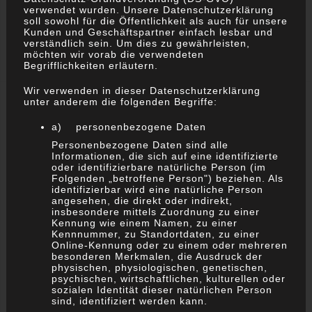
Lorem ipsum dolor sit amet, consectet elit. Vivamus
verwendet wurden. Unsere Datenschutzerklärung
soll sowohl für die Öffentlichkeit als auch für unsere
ornare vitae lacus sed tinm dolor sit amet, consectetur
Kunden und Geschäftspartner einfach lesbar und
adipiscin nare vitae lacus sed tincidunt.
verständlich sein. Um dies zu gewährleisten,
möchten wir vorab die verwendeten
Begrifflichkeiten erläutern.
Wir verwenden in dieser Datenschutzerklärung
unter anderem die folgenden Begriffe:
RECENT POSTS
a) personenbezogene Daten
Personenbezogene Daten sind alle
Informationen, die sich auf eine identifizierte
oder identifizierbare natürliche Person (im
Folgenden „betroffene Person") beziehen. Als
identifizierbar wird eine natürliche Person
angesehen, die direkt oder indirekt,
insbesondere mittels Zuordnung zu einer
Kennung wie einem Namen, zu einer
Kennnummer, zu Standortdaten, zu einer
Online-Kennung oder zu einem oder mehreren
Morbi facilisis metus ac justo
besonderen Merkmalen, die Ausdruck der
physischen, physiologischen, genetischen,
Februar 18, 2016
psychischen, wirtschaftlichen, kulturellen oder
sozialen Identität dieser natürlichen Person
sind, identifiziert werden kann.