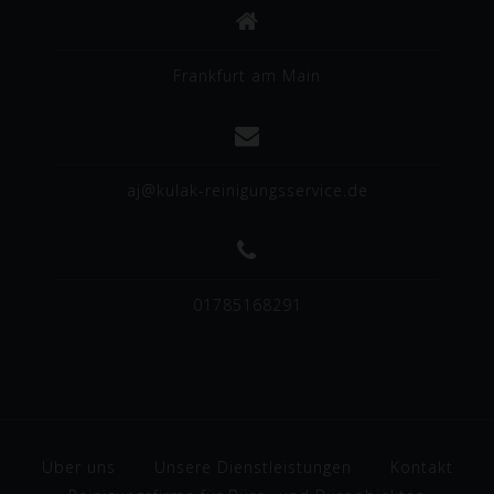
andere Stelle, die personenbezogene Daten
im Auftrag des Verantwortlichen verarbeitet.
i) Empfänger
Frankfurt am Main
Empfänger ist eine natürliche oder juristische
Person, Behörde, Einrichtung oder andere
Stelle, der personenbezogene Daten
offengelegt werden, unabhängig davon, ob es
sich bei ihr um einen Dritten handelt oder
nicht. Behörden, die im Rahmen eines
aj@kulak-reinigungsservice.de
bestimmten Untersuchungsauftrags nach dem
Unionsrecht oder dem Recht der
Mitgliedstaaten möglicherweise
personenbezogene Daten erhalten, gelten
jedoch nicht als Empfänger.
01785168291
j) Dritter
Dritter ist eine natürliche oder juristische
Person, Behörde, Einrichtung oder andere
Stelle außer der betroffenen Person, dem
Verantwortlichen, dem Auftragsverarbeiter und
den Personen, die unter der unmittelbaren
Verantwortung des Verantwortlichen oder des
Auftragsverarbeiters befugt sind, die
personenbezogenen Daten zu verarbeiten.
Über uns
Unsere Dienstleistungen
Kontakt