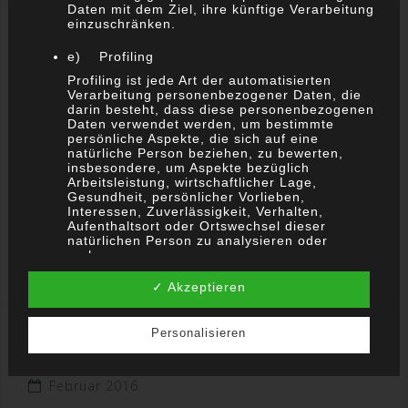
Daten mit dem Ziel, ihre künftige Verarbeitung
einzuschränken.
VIDEO
e) Profiling
Profiling ist jede Art der automatisierten
Verarbeitung personenbezogener Daten, die
darin besteht, dass diese personenbezogenen
Daten verwendet werden, um bestimmte
persönliche Aspekte, die sich auf eine
natürliche Person beziehen, zu bewerten,
insbesondere, um Aspekte bezüglich
Arbeitsleistung, wirtschaftlicher Lage,
Gesundheit, persönlicher Vorlieben,
Interessen, Zuverlässigkeit, Verhalten,
Aufenthaltsort oder Ortswechsel dieser
natürlichen Person zu analysieren oder
vorherzusagen.
✓ Akzeptieren
f) Pseudonymisierung
Pseudonymisierung ist die Verarbeitung
personenbezogener Daten in einer Weise, auf
Personalisieren
ARCHIV
welche die personenbezogenen Daten ohne
Hinzuziehung zusätzlicher Informationen nicht
mehr einer spezifischen betroffenen Person
Februar 2016
zugeordnet werden können, sofern diese
zusätzlichen Informationen gesondert