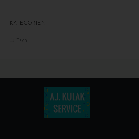
aufbewahrt werden und technischen und
organisatorischen Maßnahmen unterliegen,
die gewährleisten, dass die
personenbezogenen Daten nicht einer
identifizierten oder identifizierbaren
KATEGORIEN
natürlichen Person zugewiesen werden.
g) Verantwortlicher oder für die
Tech
Verarbeitung Verantwortlicher
Verantwortlicher oder für die Verarbeitung
Verantwortlicher ist die natürliche oder
juristische Person, Behörde, Einrichtung oder
andere Stelle, die allein oder gemeinsam mit
anderen über die Zwecke und Mittel der
Verarbeitung von personenbezogenen Daten
entscheidet. Sind die Zwecke und Mittel dieser
Verarbeitung durch das Unionsrecht oder das
Recht der Mitgliedstaaten vorgegeben, so
kann der Verantwortliche beziehungsweise
können die bestimmten Kriterien seiner
Benennung nach dem Unionsrecht oder dem
Recht der Mitgliedstaaten vorgesehen werden.
h) Auftragsverarbeiter
Auftragsverarbeiter ist eine natürliche oder
juristische Person, Behörde, Einrichtung oder