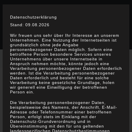
S
k
Datenschutzerklärung
i
Stand: 09.08.2026
p
t
Wir freuen uns sehr über Ihr Interesse an unserem
Unternehmen. Eine Nutzung der Internetseiten ist
o
grundsätzlich ohne jede Angabe
c
personenbezogener Daten möglich. Sofern eine
betroffene Person besondere Services unseres
o
Unternehmens über unsere Internetseite in
Anspruch nehmen möchte, könnte jedoch eine
n
Verarbeitung personenbezogener Daten erforderlich
t
werden. Ist die Verarbeitung personenbezogener
John Doe
Daten erforderlich und besteht für eine solche
e
Verarbeitung keine gesetzliche Grundlage, holen
wir generell eine Einwilligung der betroffenen
n
Person ein.
t
Die Verarbeitung personenbezogener Daten,
beispielsweise des Namens, der Anschrift, E-Mail-
Adresse oder Telefonnummer einer betroffenen
Person, erfolgt stets im Einklang mit der
Datenschutz-Grundverordnung und in
Übereinstimmung mit den für uns geltenden
landesspezifischen Datenschutzbestimmungen.