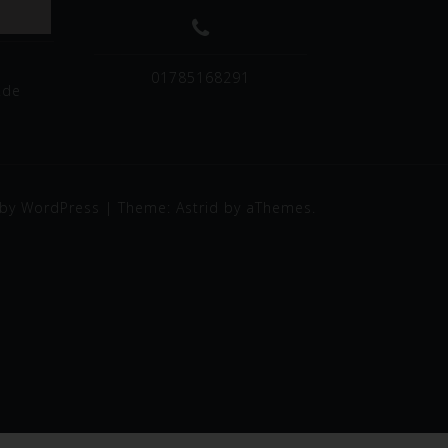
01785168291
.de
s
,
ung
r
by WordPress
|
Theme: Astrid by aThemes.
te
h
en,
zu