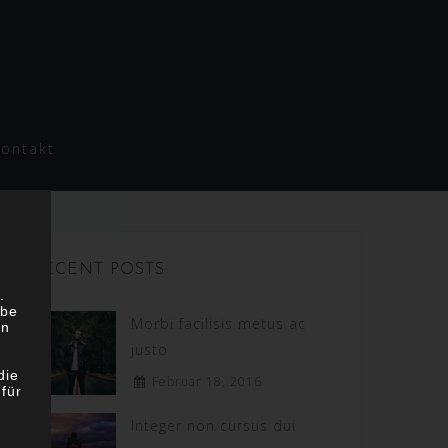
Kontakt
RECENT POSTS
.
abe
Morbi facilisis metus ac
on
justo
die
Februar 18, 2016
für
Integer non cursus dui