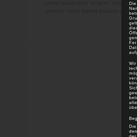
Lorem ipsum dolor sit amet, consectetur
Die
Nam
porttitor. Fusce blandit posuere odio ne
bet
Gru
gel
die
Öff
gen
Fer
Dat
auf
Wir
tec
mög
ver
kön
Sic
gew
bet
alt
übe
Beg
Die
den
der