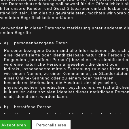
ere Datenschutzerklärung soll sowohl für die Öffentlichkeit al
h für unsere Kunden und Geschäftspartner einfach lesbar un
ständlich sein. Um dies zu gewährleisten, möchten wir vorab 
wendeten Begrifflichkeiten erläutern.
 verwenden in dieser Datenschutzerklärung unter anderem di
genden Begriffe:
a) personenbezogene Daten
Personenbezogene Daten sind alle Informationen, die sich 
eine identifizierte oder identifizierbare natürliche Person (i
Folgenden „betroffene Person") beziehen. Als identifizierba
wird eine natürliche Person angesehen, die direkt oder
indirekt, insbesondere mittels Zuordnung zu einer Kennung
wie einem Namen, zu einer Kennnummer, zu Standortdaten
einer Online-Kennung oder zu einem oder mehreren
besonderen Merkmalen, die Ausdruck der physischen,
physiologischen, genetischen, psychischen, wirtschaftlichen
kulturellen oder sozialen Identität dieser natürlichen Perso
sind, identifiziert werden kann.
b) betroffene Person
Betroffene Person ist jede identifizierte oder identifizierbar
natürliche Person, deren personenbezogene Daten von de
für die Verarbeitung Verantwortlichen verarbeitet werden.
 Akzeptieren
Personalisieren