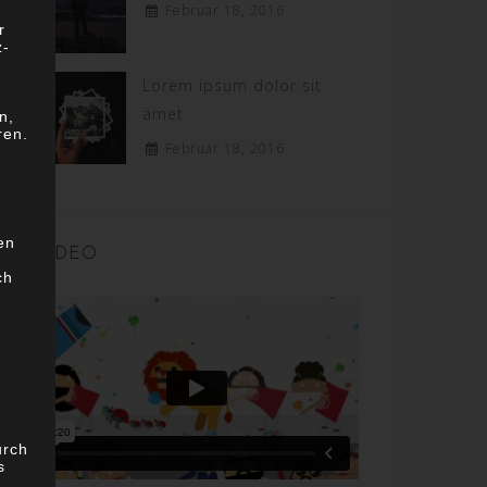
Februar 18, 2016
r
z-
Lorem ipsum dolor sit
amet
n,
ren.
Februar 18, 2016
en
VIDEO
ch
urch
s