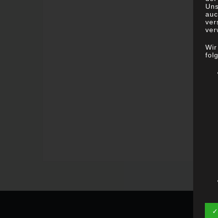
Uns
auc
ver
ver
Wir
fol
✓