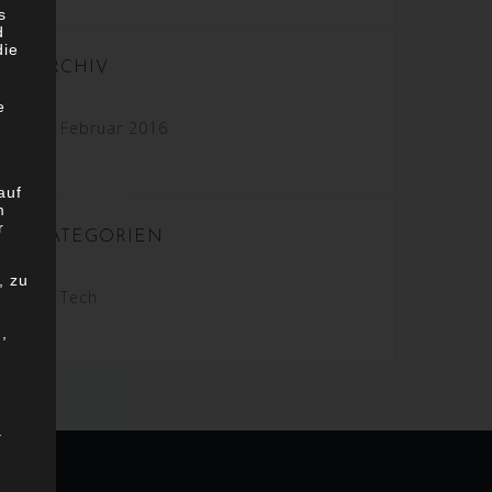
s
d
die
ARCHIV
e
Februar 2016
auf
m
r
KATEGORIEN
, zu
Tech
,
n
e
m