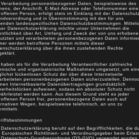
 adipiscing elit. Nunc maximus vitae sapien rutrum
 Verarbeitung personenbezogener Daten, beispielsweise des
ens, der Anschrift, E-Mail-Adresse oder Telefonnummer eine
c eleifend.
roffenen Person, erfolgt stets im Einklang mit der Datenschut
ndverordnung und in Übereinstimmung mit den für uns
tenden landesspezifischen Datenschutzbestimmungen. Mittels
ser Datenschutzerklärung möchte unser Unternehmen die
entlichkeit über Art, Umfang und Zweck der von uns erhobene
utzten und verarbeiteten personenbezogenen Daten informie
ner werden betroffene Personen mittels dieser
enschutzerklärung über die ihnen zustehenden Rechte
geklärt.
 haben als für die Verarbeitung Verantwortlicher zahlreiche
hnische und organisatorische Maßnahmen umgesetzt, um ein
lichst lückenlosen Schutz der über diese Internetseite
arbeiteten personenbezogenen Daten sicherzustellen. Denno
nen Internetbasierte Datenübertragungen grundsätzlich
herheitslücken aufweisen, sodass ein absoluter Schutz nicht
ährleistet werden kann. Aus diesem Grund steht es jeder
roffenen Person frei, personenbezogene Daten auch auf
ernativen Wegen, beispielsweise telefonisch, an uns zu
rmitteln.
riffsbestimmungen
 Datenschutzerklärung beruht auf den Begrifflichkeiten, die d
 Europäischen Richtlinien- und Verordnungsgeber beim Erlas
 Datenschutz-Grundverordnung (DS-GVO) verwendet wurden.